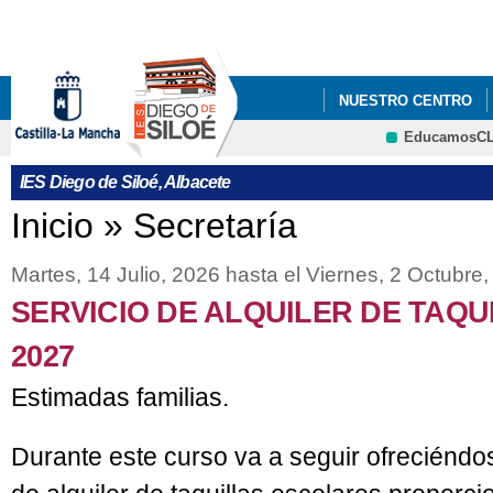
Pa
co
pri
NUESTRO CENTRO
EducamosC
INFÓRMATE
AMPA
CRFP
IES Diego de Siloé, Albacete
IMPRESOS DE MATRÍC
Se encuentra usted aquí
Inicio
»
Secretaría
Martes, 14 Julio, 2026
hasta el
Viernes, 2 Octubre
SERVICIO DE ALQUILER DE TAQU
2027
Estimadas familias.
Durante este curso va a seguir ofreciéndos