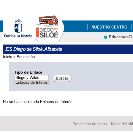
Pa
co
pri
NUESTRO CENTRO
EducamosC
INFÓRMATE
AMPA
CRFP
IES Diego de Siloé, Albacete
IMPRESOS DE MATRÍC
Inicio
»
Educación
Se encuentra usted aquí
Tipo de Enlace
No se han localizado Enlaces de Interés.
Protección de datos
Mapa del sit