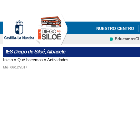
Pa
co
pri
NUESTRO CENTRO
EducamosC
INFÓRMATE
AMPA
CRFP
IES Diego de Siloé, Albacete
IMPRESOS DE MATRÍC
Inicio
»
Qué hacemos
»
Actividades
Se encuentra usted aquí
Mié, 06/12/2017