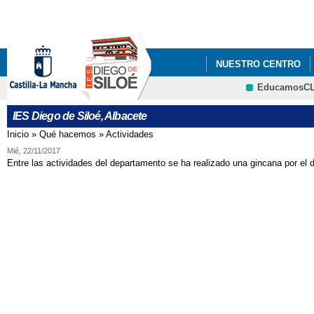
Pa
co
pri
NUESTRO CENTRO
EducamosC
INFÓRMATE
AMPA
CRFP
IES Diego de Siloé, Albacete
IMPRESOS DE MATRÍC
Inicio
»
Qué hacemos
»
Actividades
Se encuentra usted aquí
Mié, 22/11/2017
Entre las actividades del departamento se ha realizado una gincana por el dí