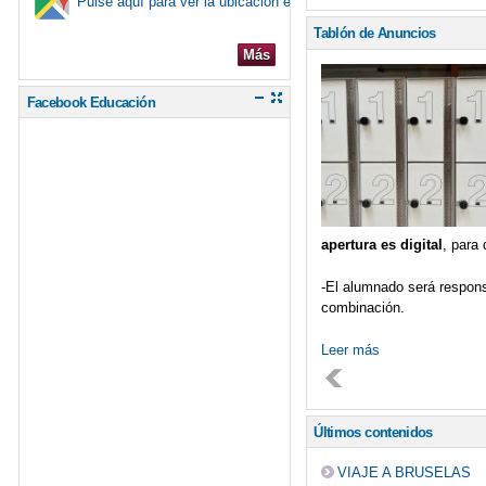
Pulse aquí para ver la ubicación en el mapa
Tablón de Anuncios
Más
Facebook Educación
apertura es digital
, para
-El alumnado será responsa
combinación.
Leer más
Últimos contenidos
VIAJE A BRUSELAS