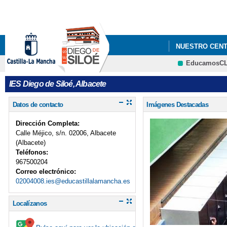
NUESTRO CEN
EducamosC
IMPRESOS DE M
IES Diego de Siloé, Albacete
Datos de contacto
Imágenes Destacadas
Dirección Completa:
Calle Méjico, s/n. 02006, Albacete
(Albacete)
Teléfonos:
967500204
Correo electrónico:
02004008.ies@educastillalamancha.es
Localízanos