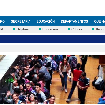
Pasar al
contenido
principal
TRO
SECRETARÍA
EDUCACIÓN
DEPARTAMENTOS
QUÉ H
LM
Delphos
Educación
Cultura
Depor
ATRÍCULAS E INFORMACIÓN DE MATERIAS DEL CURSO 2026-2027